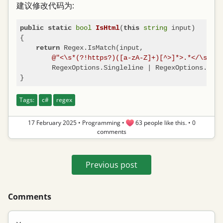
建议修改代码为:
bool
(
string
 input
)
public
static
IsHtml
this
{

 Regex.IsMatch(input, 

return
@"<\s*(?!https?)([a-zA-Z]+)[^>]*>.*</\s*\1\
        RegexOptions.Singleline | RegexOptions.Igno
Tags:
c#
regex
17 February 2025
•
Programming
•
63 people like this.
•
0
comments
Previous post
Comments