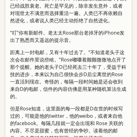
已经战胜衰老。死亡是罕见的，除非发生意外，或者
对现世太不满意而选择重活一遍。人类已不再依赖自
然进化，或者说人类已经主动拒绝了自然进化。
“叮”你有新邮件。老太太Rose那台老掉牙的iPhone发
出了熟悉而又遥远的提示音。
距离上一封电邮，又有十年过去了。“不知道老头子这
次会在邮件里说些啥。”Rose嘟囔着颤颤微微地点开了
那个提醒。她的老头子D已经死去三十年了，受益于科
技的进步，本来以为自己很快会步D后尘离世的Rose
一直活到现在。奇怪的，每隔一段时间她是还会收到
来自D的电邮，信件的内容仿佛是用某种随机算法生成
的。
但是Rose知道，这里面的每一段都是D在世的时候写
过的，可能是他的twitter，他的weibo，或者来自他
的facebook。每隔几段就一定会出现和 Rose 关联的
内容。不尽是甜蜜，也有曾经的争吵。读着他的邮