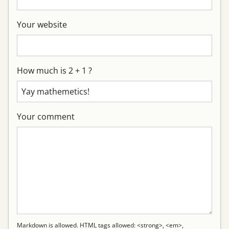
Your website
How much is 2 + 1 ?
Your comment
Markdown is allowed. HTML tags allowed: <strong>, <em>,