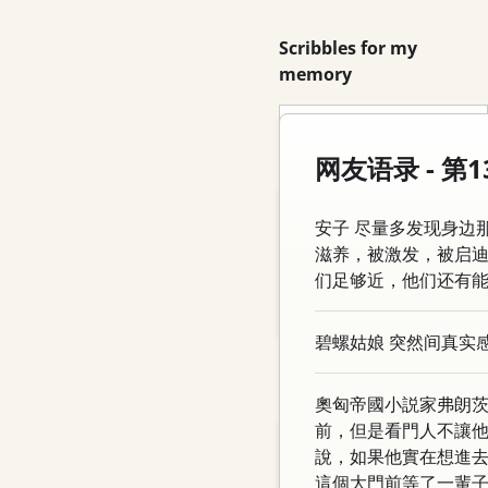
Scribbles for my
memory
Search
网友语录 - 
Blog
安子 尽量多发现身边
Email
滋养，被激发，被启
们足够近，他们还有
Feed
Log in
碧螺姑娘 突然间真实
Categories
奧匈帝國小説家弗朗茨·
前，但是看門人不讓
Tutorial
說，如果他實在想進
Database
這個大門前等了一輩