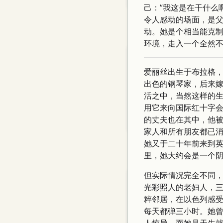
己：“我这是在干什么
令人感动的场面，是
Related Posts
动。她是个相当能克
环境，走入一个全然
my-ai-team 编年史 · 小青版
爱丽丝出生于布拉格
网友语录 - 第83期 -…
出色的钢琴家，后来嫁
网友语录 - 第82期 -…
活之中，当然这样的生
Git alias could run in dash,…
用它来向国际红十字会
的丈夫也在其中，他
Auto-run startup scripts in…
家人和所有朋友都已
她又于二十年前来到英
Archive
里，她大约会是一个
但实际情况完全不同，
August 2026
光彩照人的老妇人，
July 2026
粹邻居，在以色列感
每天都弹三小时。她曾
June 2026