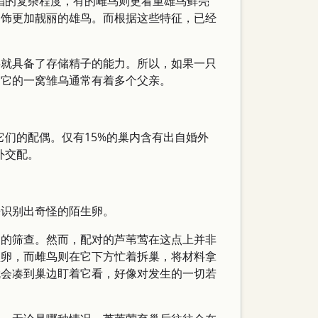
唱的复杂程度，有的雌鸟则更看重雄鸟鲜亮
羽饰更加靓丽的雄鸟。而根据这些特征，已经
鸟就具备了存储精子的能力。所以，如果一只
，它的一窝雏乌通常有着多个父亲。
它们的配偶。仅有15%的巢内含有出自婚外
外交配。
来识别出奇怪的陌生卵。
卵的筛查。然而，配对的芦苇莺在这点上并非
型卵，而雌鸟则在它下方忙着拆巢，将材料拿
就会凑到巢边盯着它看，好像对发生的一切若