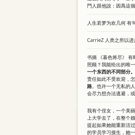
門人跟他說：因爲這
English
Tips
人生若梦为欢几何 有
Networking
Git
CarrieZ 人类之所
Movies
书摘 《暮色将尽》 
Essays
照顾？我能给出的唯
Programming
一个东西的不同部分
责任如此不受欢迎，
Linux
路
。也许一个无私的
会尽力想办法逃避，
Pages
我有个侄女，一个美
About me
上大学去了，在整个
Links
提起如果她能重新活
的学员学习接生，她
Vegetable Garden