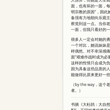
人惊异，而她是天生就
May 2026
面，也有坏的一面，
明宗教的原因”，因此
April 2026
备强有力地朝向乐观主
March 2026
察觉到这一点。当你老
February 2026
一面，但我只看好的一
January 2026
很多人一定会对她的
一个对比，她说妹妹是
December 2025
样偶然。对不幸深感痛
November 2025
面”艰难作战时成为必
这样的性情只会成为负
October 2025
因为具备这些品质的
September 2025
能做得比原来更好一
（by the way
者。）
书摘《大杜鹃：大自然