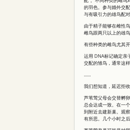
配”。不同种类的雌鸟
的羽色。参与婚外交
与有吸引力的雄鸟配
由于精子能够在雌性
雌鸟跟两只以上的雄
有些种类的雌鸟尤其
运用 DNA标记确定
交配的雏鸟，通常这样
......
我们想知道，延迟拒
芦苇莺父母会交替孵
总会达成一致。在一
到附近去建新巢。观
有所思。几个小时之