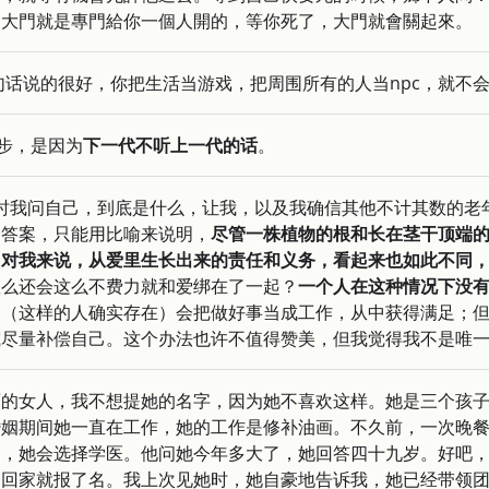
個大門就是專門給你一個人開的，等你死了，大門就會關起來。
句话说的很好，你把生活当游戏，把周围所有的人当npc，就不
以进步，是因为
下一代不听上一代的话
。
有时我问自己，到底是什么，让我，以及我确信其他不计其数的
一答案，只能用比喻来说明，
尽管一株植物的根和长在茎干顶端
。对我来说，从爱里生长出来的责任和义务，看起来也如此不同
怎么还会这么不费力就和爱绑在了一起？
一个人在这种情况下没
人（这样的人确实存在）会把做好事当成工作，从中获得满足；
或尽量补偿自己。这个办法也许不值得赞美，但我觉得我不是唯
丽的女人，我不想提她的名字，因为她不喜欢这样。她是三个孩
婚姻期间她一直在工作，她的工作是修补油画。不久前，一次晚
过，她会选择学医。他问她今年多大了，她回答四十九岁。好吧
一回家就报了名。我上次见她时，她自豪地告诉我，她已经带领