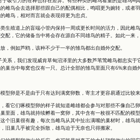
对于吸引力的诠释也存在差异。有些种类的雌鸟看重的是雄鸟鸣
配的雌鸟会去选择那些跟自己的配偶相比，鸣唱更为婉转，或者
对的雌鸟，相对而言就会表现得更为忠贞。
鸟类生殖道上的盲端小管内保持一周或更长时间的活力，因此雌
鸟交配，它的储备当中将会存在源自不同雄鸟的精子。如此一来
开放，例如芦鸥，该种不少于一半的雏鸟都出自婚外交配。
亲子关系，我们发现威肯草甸沼泽里的大多数芦苇莺雌鸟都忠实于
的巢当中每窝也仅有一只。总计全部的雏鸟里面只有6%来自婚
收模型卵是不是由于只有达到满窝卵数，寄主才更容易通过比较
卵，看它们啄模型卵的样子就知道雌雄都会参与对那些不像自己
个巢里面，雄鸟就持续孵着一窝卵，其中含有一枚很不匹配的模
察这个旧巢很有趣，每次当雌鸟从其中扯出满嘴的巢材时，雄鸟
后，旧巢几乎被完全拆散，雄鸟迫于无奈也只得搬家。