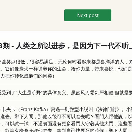
Next post
第13期 - 人类之所以进步，是因为下一代不
那些笑点很低，很容易满足，无论何时看起来都是喜洋洋的人，
迪。它们像炭火一样煲养你的生命，给你力量，带来喜悦，他们
能力把你转化成他们的同类）
感受到了“人生是旷野”的具体意义。虽然风刀霜剑严相催,但就是
卡夫卡（Franz Kafka）寫過一則微型小説叫《法律門前》
他進去。鄉下人問，那他以後可不可以進去呢？看門人跟他説，
去，可以試一試，不過裏面還有更多看門人守著其他大門，這些
子，就等有機會允許他進去。等到自己快要死的時候，鄉下人問