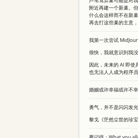
芦苇莺弃巢可能是对
附近再建一个新巢。
什么会这样而不在新
再去打这些巢的主意
我第一次尝试 MidJ
很快，我就意识到我没
因此，未来的 AI 
也无法人人成为程序员。-
婚姻或许幸福或许不
勇气，并不是闪闪发
黎戈《茫然尘世的珍
要记得：What you 