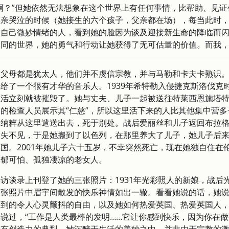
啊？”但她依然无法想象在这个世界上有任何事情，比帮助、见
父亲哭泣的时候（她接生的六个孩子，父亲都在场），每当此时
制自己微妙情绪的人，看到她的脸因为谈及迎接新生命的降临而
不同的世界，她的勇气和行动让她获得了无可估量的价值。而我
，父母都是犹太人，他们并不虔信宗教，并与马勒和卡夫卡熟识
给了一个很有才华的音乐人。1939年希特勒入侵捷克斯洛伐克
活立刻就被摧毁了。她与丈夫、儿子一起被送往特莱西恩施塔特
的检查人员展示其“仁慈”，所以这里活下来的人比其他集中营
被纳粹从这里遣送出去，死于别处。战后爱丽丝和儿子返回布拉
消失不见，于是她搬到了以色列，在那里养大了儿子，她儿子后
国。2001年她儿子六十五岁，不幸突然死亡，现在她独自住在
阴郁可怕、孤独凄凉的老女人。
访谈录上刊登了她的三张照片：1931年光彩照人的新娘，战后
三张照片中眉宇间散发的快乐神情如出一辙。看看她说的话，她
受到的令人心灵颤抖的自由，以及她如何热爱英国、热爱英国人
说过，“工作是人类最棒的发明……它让你感到快乐，因为你在做事