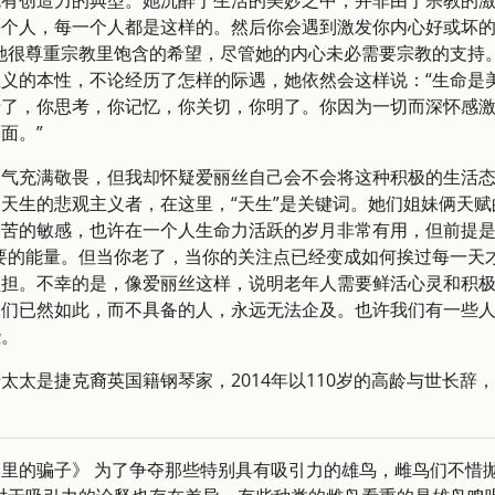
有创造力的典型。她沉醉于生活的美妙之中，并非由于宗教的激
每个人，每一个人都是这样的。然后你会遇到激发你内心好或坏
她很尊重宗教里饱含的希望，尽管她的内心未必需要宗教的支持
义的本性，不论经历了怎样的际遇，她依然会这样说：“生命是
了，你思考，你记忆，你关切，你明了。你因为一切而深怀感激
面。”
勇气充满敬畏，但我却怀疑爱丽丝自己会不会将这种积极的生活
天生的悲观主义者，在这里，“天生”是关键词。她们姐妹俩天
苦的敏感，也许在一个人生命力活跃的岁月非常有用，但前提是
要的能量。但当你老了，当你的关注点已经变成如何挨过每一天
担。不幸的是，像爱丽丝这样，说明老年人需要鲜活心灵和积极
人们已然如此，而不具备的人，永远无法企及。也许我们有一些
些。
，这个老太太是捷克裔英国籍钢琴家，2014年以110岁的高龄与世
里的骗子》 为了争夺那些特别具有吸引力的雄鸟，雌鸟们不惜