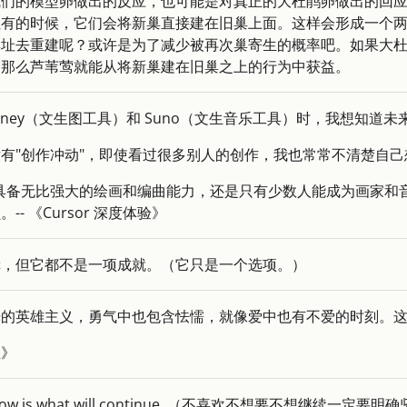
我们的模型卵做出的反应，也可能是对真正的大杜鹃卵做出的回
但有的时候，它们会将新巢直接建在旧巢上面。这样会形成一个
巢址去重建呢？或许是为了减少被再次巢寄生的概率吧。如果大
，那么芦苇莺就能从将新巢建在旧巢之上的行为中获益。
ourney（文生图工具）和 Suno（文生音乐工具）时，我想知
有"创作冲动"，即使看过很多别人的创作，我也常常不清楚自
即使具备无比强大的绘画和编曲能力，还是只有少数人能成为画家和音
- 《Cursor 深度体验》
幸，但它都不是一项成就。（它只是一个选项。）
光的英雄主义，勇气中也包含怯懦，就像爱中也有不爱的时刻。
宝》
allow is what will continue. （不喜欢不想要不想