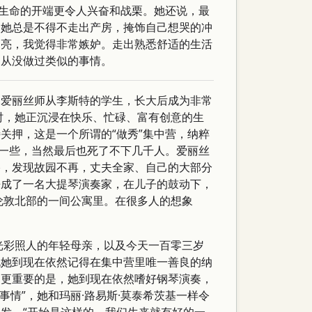
证生命的开端更令人兴奋和战栗。她还说，最
，她总是不得不走出产房，掩饰自己想哭的冲
闪亮，我觉得非常嫉妒。走出熟悉舒适的生活
，从没做过类似的事情。
。爱丽丝师从李斯特的学生，长大后成为非常
时，她正沉浸在快乐、忙碌、富有创意的生
关押，这是一个所谓的“做秀”集中营，纳粹
多一些，当然最后也死了不下几千人。爱丽丝
格，发现故园不再，丈夫全家、自己的大部分
来成了一名大提琴演奏家，在儿子的鼓动下，
伦敦北部的一间公寓里。在很多人的想象
光彩照人的年轻母亲，以及今天一百零三岁
说她到现在依然记得在集中营里唯一善良的纳
，更重要的是，她到现在依然嗜好钢琴演奏，
情”，她和玛丽·路易斯·莫泰希茨基一样令