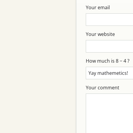
Your email
Your website
How much is 8 − 4 ?
Your comment