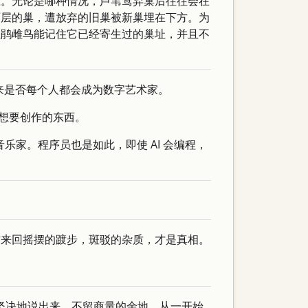
应。无论是哪种情况，芦苇莺弃巢后往往会在
两层的巢，遭放弃的旧巢被新巢埋在下方。为
杜鹃雌鸟能记住它已经寄生过的巢址，并且不
道未来是否每个人都会成为数字艺术家。
己想要创作的东西。
乐家。程序员也是如此，即使 AI 会编程，
这来回摇摆的踱步，斑驳的杂质，才是真相。
继续一定要明确坚决地说出来，不留商量的余地。从一开始