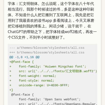
字体：汇文明朝体。怎么说呢，这个字体在八十年代
相当流行。我那个时候读过的书，多是这种这种印刷
体。不知道什么人把它搬到了互联网上，我先是把它
用到了我最喜欢的读书app 多看阅读上，今天又琢磨
把它移植到我的博客上。闲话少绪，说干就干， 在
ChatGPT的帮助之下，把字体转成woff2格式，再改一
个CSS文件，不到半小时就整好了。
--- a/themes/blossom/stylesheets/all.css
+++ b/themes/blossom/stylesheets/all.css
@@ -1,8 +1,16 @@
+@font-face {
+    font-family: 'Huiwen Mingchao font';
+    src: url('../../../fonts/汇文明朝体.woff2') for
+    font-weight: normal;
+    font-style: normal;
+    unicode-range: U+4E00-9FFF;
+}
 @font-face {

     font-family: 'Open Sans webfont';

     src: url('../../../fonts/OpenSans-Regular.woff