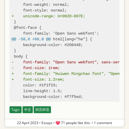
     font-weight: normal;

+    unicode-range: U+0020-007E;
 }

 @font-face {

@@ -58,8 +66,8 @@
 html[lang="he"] {

     background-color: #208448;

 }

-    font-family: "Open Sans webfont", sans-serif;
-    font-size: 1rem;
+    font-family: "Huiwen Mingchao font", "Open San
+    font-size: 1.2rem;
     color: #1f1f23;

     line-height: 1.5;

Tags:
中文
闲言碎语
22 April 2023
•
Essays
•
71 people like this.
•
1 comment