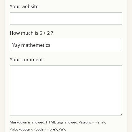
Your website
How much is 6 + 2 ?
Your comment
Markdown is allowed. HTML tags allowed: <strong>, <em>,
<blockquote>, <code>, <pre>, <a>.